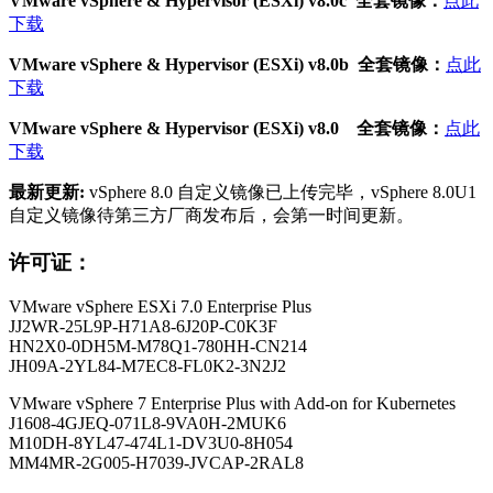
MM4MR-2G005-H7039-JVCAP-2RAL8
VMware vCenter 7.0 Standard
104HH-D4343-07879-MV08K-2D2H2
410NA-DW28H-H74K1-ZK882-948L4
406DK-FWHEH-075K8-XAC06-0JH08
VMware vSphere ESXi 7.0 Enterprise Plus
JJ2WR-25L9P-H71A8-6J20P-C0K3F
HN2X0-0DH5M-M78Q1-780HH-CN214
JH09A-2YL84-M7EC8-FL0K2-3N2J2
VMware vSphere ESXi 8.0
ESXi 8：4V492-44210-48830-931GK-2PRJ4
VCSA 8：0Z20K-07JEH-08030-908EP-1CUK4
ESXi 8：4F40H-4ML1K-M89U0-0C2N4-1AKL4
VCSA 8：0F41K-0MJ4H-M88U1-0C3N0-0A214
ESXi 8：HG00K-03H8K-48929-8K1NP-3LUJ4
VCSA 8：4F282-0MLD2-M8869-T89G0-CF240
vSAN 8：NF212-08H0K-488X8-WV9X6-1F024
vSAN 8：witness JF61H-48K8K-488X9-W98Z0-1FH24
Horizon Enterprise v8.x 0G4DA-49J81-M80R1-012N4-86KH4