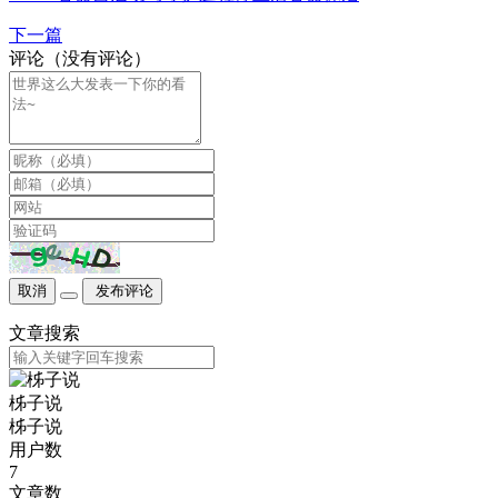
7
文章数
61
评论数
1
阅读量
70914
一言一句话
-「
」
最新文章
您是第
位访问本站的大佬
站点地图
|
免责申明
|
湘ICP备20012954号-2
Copyright © 2022-2025
柹子说
· 版权所有
Theme by
Puock