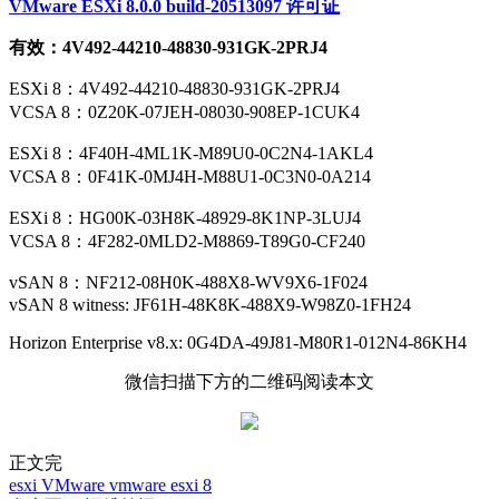
正文完
esxi
VMware
vmware esxi 8
发表至：
运维笔记
2023-09-02
0
版权声明：
本站原创文章，由
柹子丶
于2023-09-02发表，共
计3900字。
转载说明：
除特殊说明外本站文章皆由CC-4.0协议发布，转载
请注明出处。
ESXI 8.0U1 全套镜像下载（包含戴尔、浪潮、联想等自定义
镜像）+ 许可证
centos7 系统配置开机自启服务
docker安装最新版本
Linux网络配置：详解VLAN的配置方法（linux配置vlan）
chrome浏览器您的连接不是私密连接
上一篇