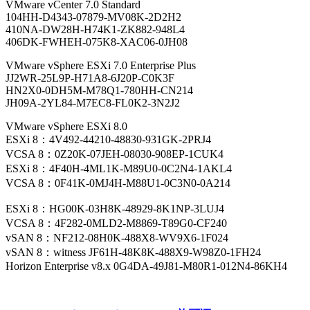
VMware ESXi 8.0.0 build-20513097 许可证
有效：4V492-44210-48830-931GK-2PRJ4
ESXi 8：4V492-44210-48830-931GK-2PRJ4
VCSA 8：0Z20K-07JEH-08030-908EP-1CUK4
ESXi 8：4F40H-4ML1K-M89U0-0C2N4-1AKL4
VCSA 8：0F41K-0MJ4H-M88U1-0C3N0-0A214
ESXi 8：HG00K-03H8K-48929-8K1NP-3LUJ4
VCSA 8：4F282-0MLD2-M8869-T89G0-CF240
vSAN 8：NF212-08H0K-488X8-WV9X6-1F024
vSAN 8 witness: JF61H-48K8K-488X9-W98Z0-1FH24
Horizon Enterprise v8.x: 0G4DA-49J81-M80R1-012N4-86KH4
微信扫描下方的二维码阅读本文