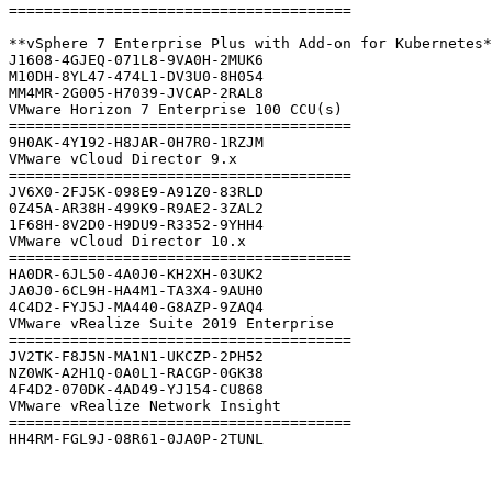
=======================================

**vSphere 7 Enterprise Plus with Add-on for Kubernetes*
J1608-4GJEQ-071L8-9VA0H-2MUK6

M10DH-8YL47-474L1-DV3U0-8H054

MM4MR-2G005-H7039-JVCAP-2RAL8

VMware Horizon 7 Enterprise 100 CCU(s)

=======================================

9H0AK-4Y192-H8JAR-0H7R0-1RZJM

VMware vCloud Director 9.x

=======================================

JV6X0-2FJ5K-098E9-A91Z0-83RLD

0Z45A-AR38H-499K9-R9AE2-3ZAL2

1F68H-8V2D0-H9DU9-R3352-9YHH4

VMware vCloud Director 10.x

=======================================

HA0DR-6JL50-4A0J0-KH2XH-03UK2

JA0J0-6CL9H-HA4M1-TA3X4-9AUH0

4C4D2-FYJ5J-MA440-G8AZP-9ZAQ4

VMware vRealize Suite 2019 Enterprise

=======================================

JV2TK-F8J5N-MA1N1-UKCZP-2PH52

NZ0WK-A2H1Q-0A0L1-RACGP-0GK38

4F4D2-070DK-4AD49-YJ154-CU868

VMware vRealize Network Insight

=======================================

HH4RM-FGL9J-08R61-0JA0P-2TUNL