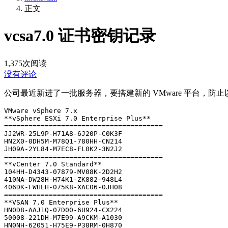
正文
vcsa7.0 证书密钥记录
1,375
次阅读
没有评论
公司最近新进了一批服务器，要搭建新的 VMware 平台，防
VMware vSphere 7.x

**vSphere ESXi 7.0 Enterprise Plus**

=======================================

JJ2WR-25L9P-H71A8-6J20P-C0K3F

HN2X0-0DH5M-M78Q1-780HH-CN214

JH09A-2YL84-M7EC8-FL0K2-3N2J2

=======================================

**vCenter 7.0 Standard**

104HH-D4343-07879-MV08K-2D2H2

410NA-DW28H-H74K1-ZK882-948L4

406DK-FWHEH-075K8-XAC06-0JH08

=======================================

**VSAN 7.0 Enterprise Plus**

HN0D8-AAJ1Q-07D00-6U924-CX224

50008-221DH-M7E99-A9CKM-A1030

HN0NH-62051-H75E9-P38RM-0H870
