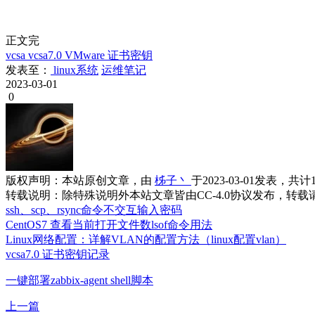
正文完
vcsa
vcsa7.0
VMware
证书密钥
发表至：
linux系统
运维笔记
2023-03-01
0
版权声明：
本站原创文章，由
柹子丶
于2023-03-01发表，共计
转载说明：
除特殊说明外本站文章皆由CC-4.0协议发布，转
ssh、scp、rsync命令不交互输入密码
CentOS7 查看当前打开文件数lsof命令用法
Linux网络配置：详解VLAN的配置方法（linux配置vlan）
vcsa7.0 证书密钥记录
一键部署zabbix-agent shell脚本
上一篇