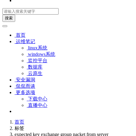
搜索
首页
运维笔记
linux系统
windows系统
监控平台
数据库
云原生
安全漏洞
侃侃而谈
更多选项
下载中心
直播中心
首页
标签
expected key exchange group packet from server