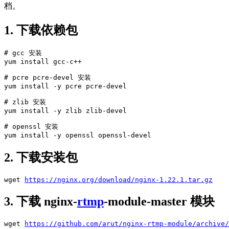
档。
1. 下载依赖包
# gcc 安装

yum install gcc-c++

# pcre pcre-devel 安装

yum install -y pcre pcre-devel

# zlib 安装

yum install -y zlib zlib-devel

# openssl 安装

yum install -y openssl openssl-devel
2. 下载安装包
wget 
https://nginx.org/download/nginx-1.22.1.tar.gz
3. 下载 nginx-
rtmp
-module-master 模块
wget 
https://github.com/arut/nginx-rtmp-module/archive/