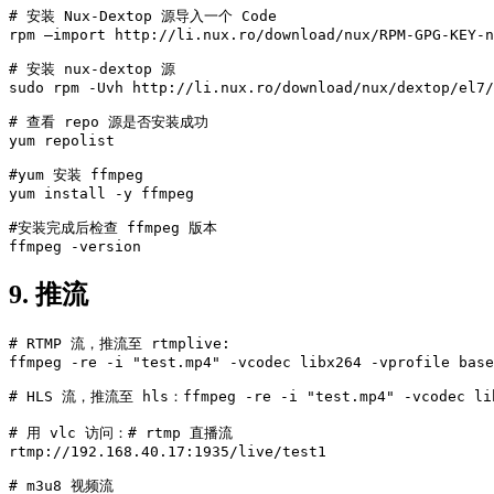
# 安装 Nux-Dextop 源导入一个 Code

rpm –import http://li.nux.ro/download/nux/RPM-GPG-KEY-n
# 安装 nux-dextop 源

sudo rpm -Uvh http://li.nux.ro/download/nux/dextop/el7/
# 查看 repo 源是否安装成功

yum repolist

#yum 安装 ffmpeg

yum install -y ffmpeg

#安装完成后检查 ffmpeg 版本

ffmpeg -version
9. 推流
# RTMP 流，推流至 rtmplive:

ffmpeg -re -i "test.mp4" -vcodec libx264 -vprofile base
# HLS 流，推流至 hls：ffmpeg -re -i "test.mp4" -vcodec libx2
# 用 vlc 访问：# rtmp 直播流

rtmp://192.168.40.17:1935/live/test1

# m3u8 视频流 
