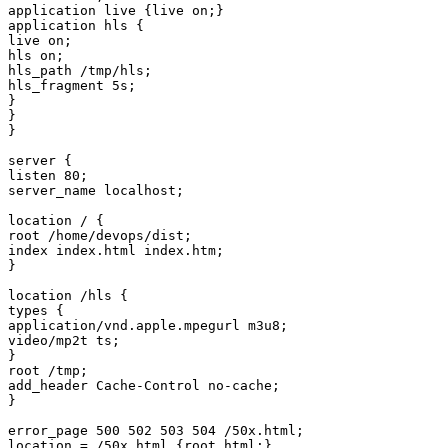
application live {live on;}

application hls {

live on;

hls on;

hls_path /tmp/hls;

hls_fragment 5s; 

}

}

}

server {

listen 80;

server_name localhost;

location / {

root /home/devops/dist;

index index.html index.htm;

}

location /hls {

types {

application/vnd.apple.mpegurl m3u8;

video/mp2t ts;

}

root /tmp;

add_header Cache-Control no-cache;

}

error_page 500 502 503 504 /50x.html;

location = /50x.html {root html;}
